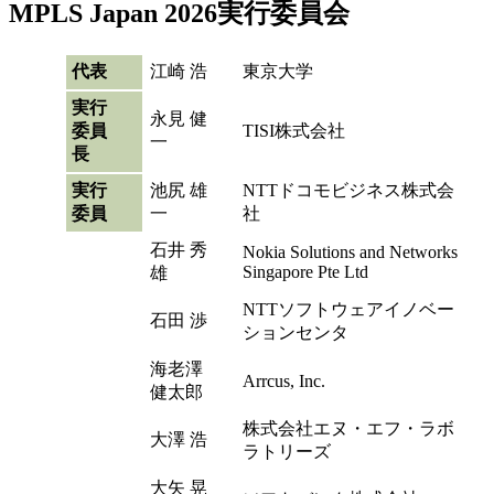
MPLS Japan 2026実行委員会
代表
江崎 浩
東京大学
実行
永見 健
委員
TISI株式会社
一
長
実行
池尻 雄
NTTドコモビジネス株式会
委員
一
社
石井 秀
Nokia Solutions and Networks
Singapore Pte Ltd
雄
NTTソフトウェアイノベー
石田 渉
ションセンタ
海老澤
Arrcus, Inc.
健太郎
株式会社エヌ・エフ・ラボ
大澤 浩
ラトリーズ
大矢 晃