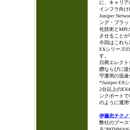
に、キャリア
インフラ向けI
Juniper 
ング・プラッ
化技術とMP
させることが
今回はこれら
EXシリーズの新
す。
日商エレクト
鑽ならびに提
守運用の迅速
*Juniper EX
2台以上のEX
ンクポートで
のように運用
伊藤忠テクノ
弊社のブース
る"PATHM