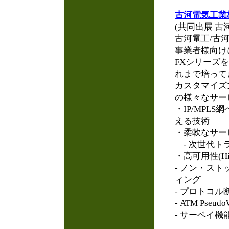
古河電気工業
(共同出展 
古河電工/古
事業者様向け
FXシリーズ
れまで培って
カスタマイズ
の様々なサー
・IP/MP
える技術
・柔軟なサー
- 次世代ト
・高可用性(Hig
- ノン・ス
ィング
- プロトコル
- ATM Pseu
- サーベイ