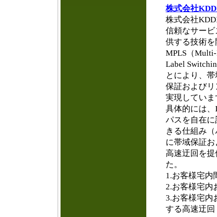
株式会社KDD
株式会社KDD
信頼なサービ
供する技術を
MPLS（Multi-P
Label Sw
とにより、帯
保証およびリ
実現していま
具体的には、I
パスを自在に
きる仕組み（
に帯域保証お
高速迂回を提
た。
1.お客様宅内
2.お客様宅
3.お客様宅
する高速迂回