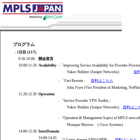
プログラム
- 1日目 (11/7)
9:50-10:00
開会宣言
10:00-11:20
Availability
-「Improving Service Availability for Provider-Prov
Yakov Rekhter (Juniper Networks)
資
- 「Fast Reroute」
資料はこちら
John Fryer (Vice President of Marketing, NetPla
11:20-12:30
Operation
-「Service Provider VPN Toolkit」
Yakov Rekhter (Juniper Networks)
資料はこ
-「Operation & Management Aspect of MPLS netwo
Monique Morrow ( Cisco Systems)
14:00-15:30
InterDomain
14:00-14:45
-「L3 inter-domain VPNの現状」
資料はこちら