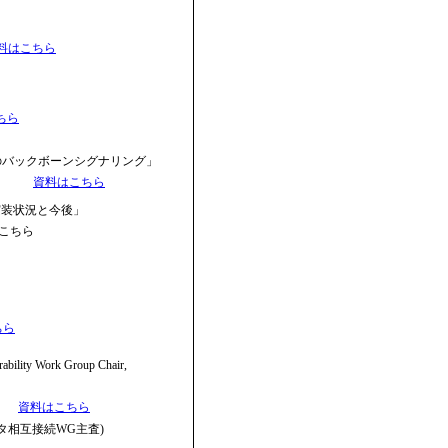
料はこちら
ちら
めのバックボーンシグナリング」
資料はこちら
実装状況と今後」
こちら
ちら
bility Work Group Chair,
」
資料はこちら
タ相互接続WG主査)