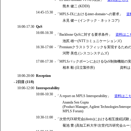
熊木 健二 (KDDI)
14:45-15:30
-「MPLS-IXにおけるinter-domainへの要求」
資
永見 健一 (インテック・ネットコア)
16:00-17:30
QoS
16:00-16:30
-「Backbone QoSに対する要求条件」
資料はこ
池尻 雄一(NTTコミュニケーションズ)
16:30-17:00
-「Premiumクラストラフィックを実現するた
河野 美也 (シスコシステムズ)
17:00-17:30
-「MPLSバックボーンにおけるQoS制御機能の
相本 毅 (日立製作所)
資料は
18:00-20:00
Reception
- 2日目 (11/8)
10:00-12:00
Interoperability
10:00-10:30
-「A report on MPLS Interoperability」
資料はこ
Ananda Sen Gupta
(Product Manager, Agilent Technologies/Interopera
MPLS Forum)
10:30-11:00
-「次世代IX研究会(distix)における相互接続試験
菊池 豊 (高知工科大学/次世代IX研究会ルー