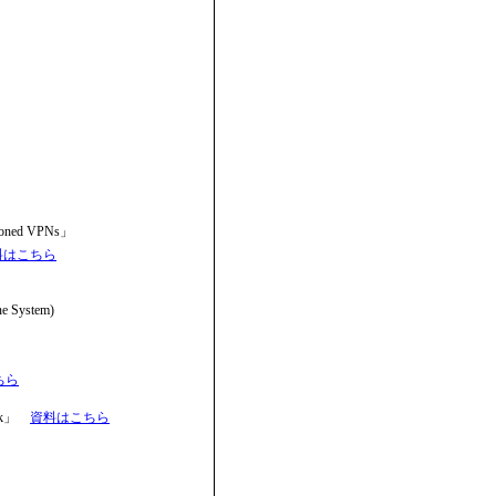
isioned VPNs」
料はこちら
ne System)
ちら
rk」
資料はこちら