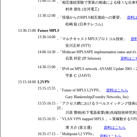
11:00-11:30
-「相互接続実験で実装の相違による様々な出来
村井 朋生 (古河電工)
11:30-12:00
-「現場からのMPLS相互接続への要望」
資料
松嶋 聡 (日本テレコム)
13:30-15:00
Future MPLS
13:30-14:00
-「マルチキャストMPLSプロトコル技術」
資
安川正祥 (NTT)
14:00-14:30
-「Multicast MPLS/6PE implementation status and it
石黒 邦宏 (IP Infusion)
資料はこ
14:30-15:00
-「IPv6 on MPLS network -AYAME Update 2001～
宇多 仁 (JAIST)
15:15-18:00
L2VPN
15:15-15:55
-「Future of MPLS L2VPN」
資料はこちら
Gary Blankenship(Foundry Networks, Inc)
15:55-16:15
-「アクセス網におけるラベルスイッチング技術
討」
川原 豊樹(松下電器産業(株)先端技術研究所
16:15-16:35
-「VLAN VPN mapped MPLS 」～実稼動する
濱 大介 (富士通)
資料はこちら
16:35-17:15
-「Multipoint L2 VPNs」
資料はこちら