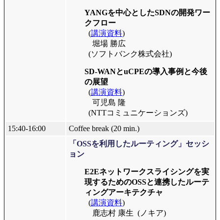
YANGを中心としたSDNの開発ワー
クフロー
(
講演資料
)
堀場 勝広
(ソフトバンク株式会社)
SD-WANとuCPEの導入事例と今後
の展望
(
講演資料
)
可児島 隆
(NTTコミュニケーションズ)
15:40-16:00
Coffee break (20 min.)
「OSSを利用したルーティング」セッシ
ョン
E2Eネットワークスライシングを実
現するためのOSSと連携したルーテ
ィングアーキテクチャ
(
講演資料
)
鹿志村 康生
(ノキア)