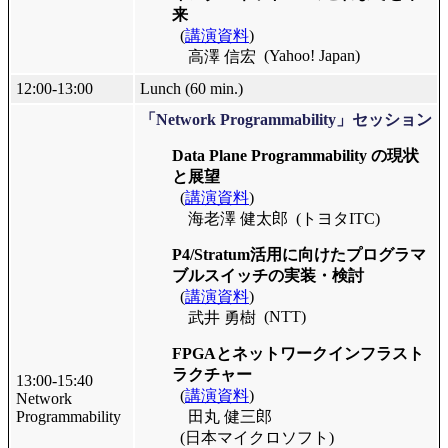
来
(
講演資料
)
(Yahoo! Japan)
高澤 信宏
12:00-13:00
Lunch (60 min.)
「Network Programmability」セッション
Data Plane Programmability の現状
と展望
(
講演資料
)
海老澤 健太郎
(トヨタITC)
P4/Stratum活用に向けたプログラマ
ブルスイッチの実装・検討
(
講演資料
)
(NTT)
武井 勇樹
FPGAとネットワークインフラスト
ラクチャー
13:00-15:40
(
講演資料
)
Network
Programmability
田丸 健三郎
(日本マイクロソフト)