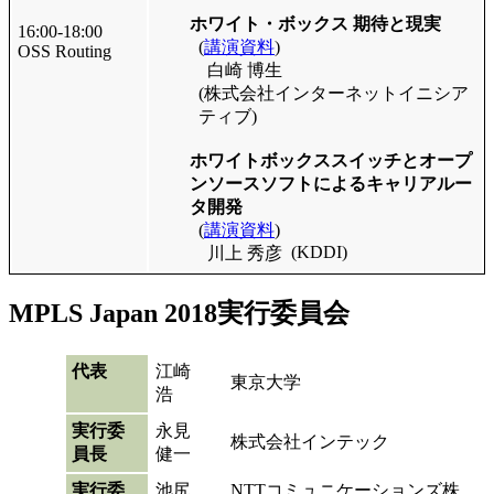
ホワイト・ボックス 期待と現実
16:00-18:00
(
講演資料
)
OSS Routing
白崎 博生
(株式会社インターネットイニシア
ティブ)
ホワイトボックススイッチとオープ
ンソースソフトによるキャリアルー
タ開発
(
講演資料
)
(KDDI)
川上 秀彦
MPLS Japan 2018実行委員会
代表
江崎
東京大学
浩
実行委
永見
株式会社インテック
員長
健一
実行委
池尻
NTTコミュニケーションズ株