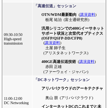
「高速伝送」セッション
OTN/WDM最新動向
(
講演資料
)
栃尾 祐治
(富士通研究所)
汎用シリコンでの400Gイーサネット
サポート状況と次世代オプティクス
09:30-10:50
(OSFP/QSFP-DD/CFP8)
High-speed
(
講演資料
)
transmission
土屋 師子生
(アリスタネットワークス)
400GE高速伝送技術
(
講演資料
)
赤田 正雄
(ファーウェイ・ジャパン)
「DCネットワーク」セッション
アリババクラウドのアーキテクチャ
奥山 朋
(アリババクラウド)
11:00-12:00
DC Networking
インターネットDCのこれまでと未